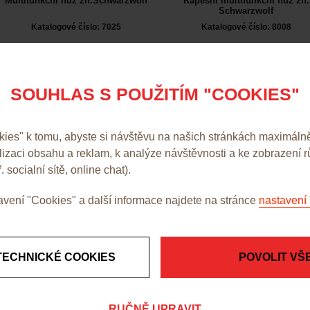
Multifunkční nůž zn.Schwarzwolf
Kapesní multifunkční nůž zn.
Schwarzwolf
Katalogové číslo: 7025
Katalogové číslo: 8008
NOVINKA
SOUHLAS S POUŽITÍM "COOKIES"
155,00 Kč bez DPH
119,00 Kč bez DPH
detail produktu
detail produktu
es" k tomu, abyste si návštěvu na našich stránkách maximálně
alizaci obsahu a reklam, k analýze návštěvnosti a ke zobrazení 
. socialní sítě, online chat).
vení "Cookies" a další informace najdete na stránce
nastavení 
TECHNICKÉ COOKIES
POVOLIT VŠ
Kapesní multifunkční nůž
Kovový kapesní nůž zn.
zn.Schwarzwolf
Schwarzwolf
RUČNĚ UPRAVIT