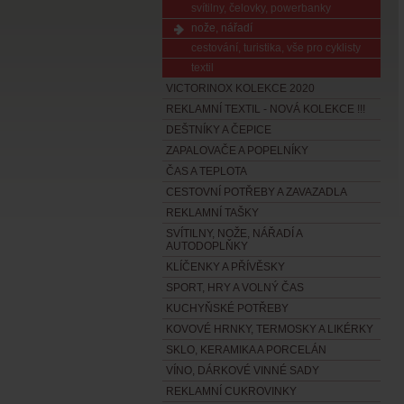
svítilny, čelovky, powerbanky
nože, nářadí
cestování, turistika, vše pro cyklisty
textil
VICTORINOX KOLEKCE 2020
REKLAMNÍ TEXTIL - NOVÁ KOLEKCE !!!
DEŠTNÍKY A ČEPICE
ZAPALOVAČE A POPELNÍKY
ČAS A TEPLOTA
CESTOVNÍ POTŘEBY A ZAVAZADLA
REKLAMNÍ TAŠKY
SVÍTILNY, NOŽE, NÁŘADÍ A
AUTODOPLŇKY
KLÍČENKY A PŘÍVĚSKY
SPORT, HRY A VOLNÝ ČAS
KUCHYŇSKÉ POTŘEBY
KOVOVÉ HRNKY, TERMOSKY A LIKÉRKY
SKLO, KERAMIKA A PORCELÁN
VÍNO, DÁRKOVÉ VINNÉ SADY
REKLAMNÍ CUKROVINKY