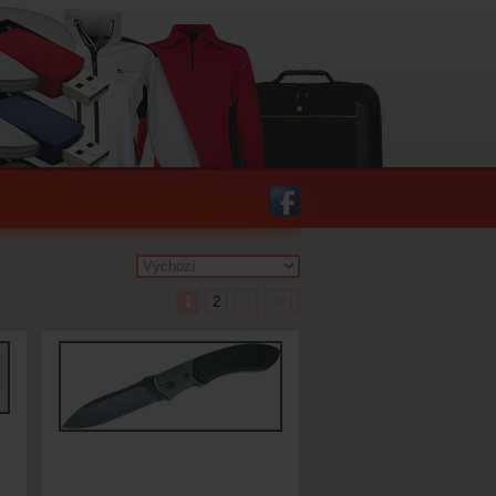
1
2
>
>>|