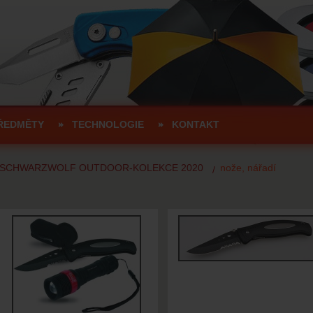
ŘEDMĚTY
TECHNOLOGIE
KONTAKT
SCHWARZWOLF OUTDOOR-KOLEKCE 2020
nože, nářadí