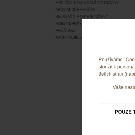
MED, ČAJ, KÁVA A DALŠÍ POTRAVINY
AROMATICKÉ VISAČKY
RELAXAČNÍ A OSTATNÍ DÁRKY
HOBBY DÁRKY
PRO ŠKOLY
AKČNÍ NABÍDKA
Používáme "Cooki
sloužit k person
třetích stran (např
Vaše nasta
POUZE 