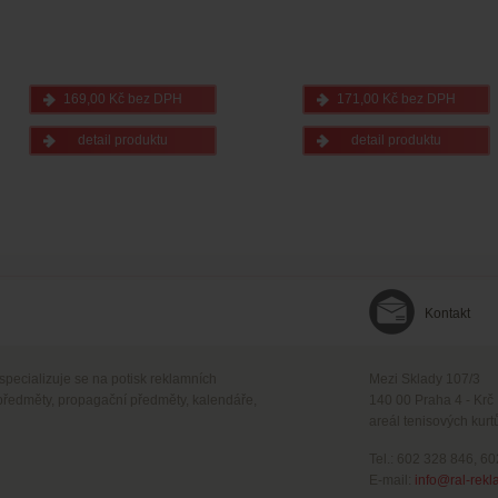
169,00 Kč bez DPH
171,00 Kč bez DPH
detail produktu
detail produktu
Kontakt
 specializuje se na potisk reklamních
Mezi Sklady 107/3
předměty, propagační předměty, kalendáře,
140 00 Praha 4 - Krč
areál tenisových kurt
Tel.: 602 328 846, 6
E-mail:
info@ral-rekl