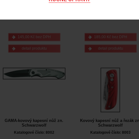
Katalogové číslo: 8087
Katalogové číslo: 8007
145,00 Kč bez DPH
185,00 Kč bez DPH
detail produktu
detail produktu
GAMA-kovový kapesní nůž zn.
Kovový kapesní nůž a řezák zn
Schwarzwolf
Schwarzwolf
Katalogové číslo: 8002
Katalogové číslo: 8003