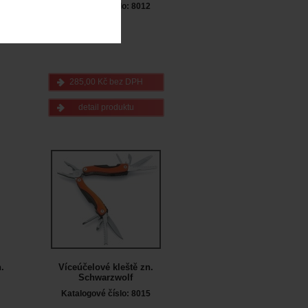
Katalogové číslo: 8012
285,00 Kč bez DPH
detail produktu
.
Víceúčelové kleště zn.
Schwarzwolf
Katalogové číslo: 8015