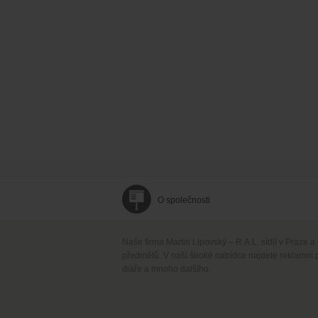
O společnosti
Naše firma Martin Lipovský – R.A.L. sídlí v Praze a
předmětů. V naší široké nabídce najdete reklamní 
diáře a mnoho dalšího.