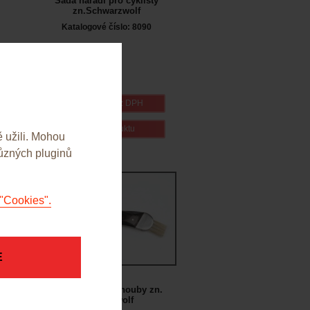
Sada nářadí pro cyklisty
zn.Schwarzwolf
Katalogové číslo: 8090
112,00 Kč bez DPH
detail produktu
 užili. Mohou
různých pluginů
"Cookies".
E
Kapesní nůž na houby zn.
Schwarzwolf