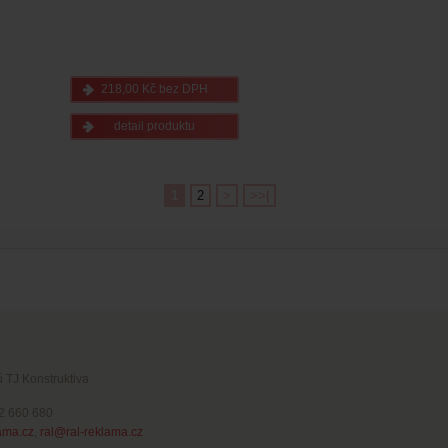
218,00 Kč bez DPH
detail produktu
1
2
>
>>|
ů TJ Konstruktiva
02 660 680
ama.cz
,
ral@ral-reklama.cz