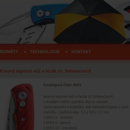
ŘEDMĚTY
TECHNOLOGIE
KONTAKT
Kovový kapesní nůž a řezák zn. Schwarzwolf
Katalogové číslo: 8003
kovový kapesní nůž a řezák zn.Schwarzwolf
s dvojitým ostřím, pojistka, klip za opasek
černé pouzdro a krabička, dvě náhradní čepele z oceli
rozměry - zavřený stav: 3,5 x 9,8 x 2,7 cm
č.8003.5 - červená
č.8003.9 - zelená
č.8003.10 - oranžová