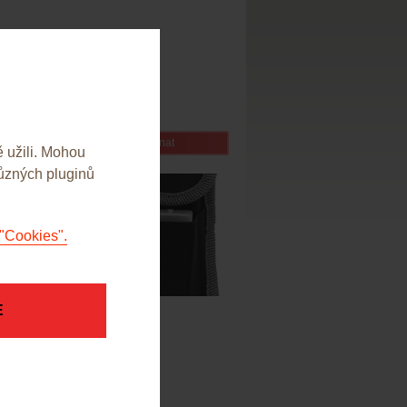
bez DPH
Objednat
 užili. Mohou
různých pluginů
"Cookies".
E