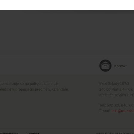
Kontakt
 specializuje se na potisk reklamních
Mezi Sklady 107/3
předměty, propagační předměty, kalendáře,
140 00 Praha 4 - Krč
areál tenisových kurt
Tel.: 602 328 846, 6
E-mail:
info@ral-rekl