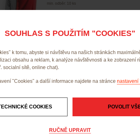
min. odběr: 10 ks
SOUHLAS S POUŽITÍM "COOKIES"
171,00 Kč 
es" k tomu, abyste si návštěvu na našich stránkách maximálně
alizaci obsahu a reklam, k analýze návštěvnosti a ke zobrazení 
. socialní sítě, online chat).
vení "Cookies" a další informace najdete na stránce
nastavení 
TECHNICKÉ COOKIES
POVOLIT VŠ
RUČNĚ UPRAVIT