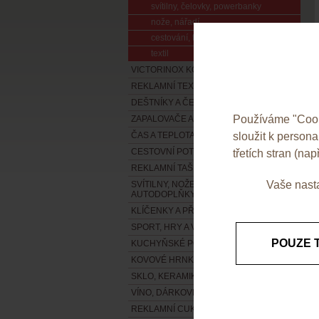
svítilny, čelovky, powerbanky
nože, nářadí
cestování, turistika, vše pro cyklisty
textil
VICTORINOX KOLEKCE 2020
REKLAMNÍ TEXTIL - NOVÁ KOLEKCE !!!
DEŠTNÍKY A ČEPICE
Používáme "Cooki
ZAPALOVAČE A POPELNÍKY
sloužit k person
ČAS A TEPLOTA
CESTOVNÍ POTŘEBY A ZAVAZADLA
třetích stran (např
REKLAMNÍ TAŠKY
Vaše nasta
SVÍTILNY, NOŽE, NÁŘADÍ A
AUTODOPLŇKY
KLÍČENKY A PŘÍVĚSKY
SPORT, HRY A VOLNÝ ČAS
POUZE 
KUCHYŇSKÉ POTŘEBY
KOVOVÉ HRNKY, TERMOSKY A LIKÉRKY
SKLO, KERAMIKA A PORCELÁN
VÍNO, DÁRKOVÉ VINNÉ SADY
REKLAMNÍ CUKROVINKY