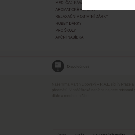
MED, ČAJ, KÁVA A DALŠÍ POTRAVINY
AROMATICKÉ VISAČKY
RELAXAČNÍ A OSTATNÍ DÁRKY
HOBBY DÁRKY
PRO ŠKOLY
AKČNÍ NABÍDKA
O společnosti
Naše firma Martin Lipovský – R.A.L. sídlí v Praze a
předmětů. V naší široké nabídce najdete reklamní 
diáře a mnoho dalšího.