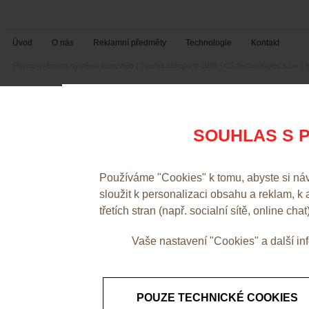
Úvod
O nás
Reklamní předměty
Technologie
Kontakt
Provozováno na systému
EasyWeb
|
Tvorba eshopu
© 2026 - CS Technologies s.r.o.
|
SOUHLAS S P
Používáme "Cookies" k tomu, abyste si ná
sloužit k personalizaci obsahu a reklam, k
třetích stran (např. socialní sítě, online chat
Vaše nastavení "Cookies" a další i
POUZE TECHNICKÉ COOKIES