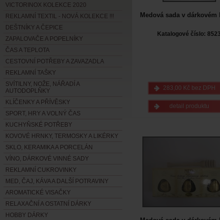
VICTORINOX KOLEKCE 2020
Medová sada v dárkovém 
REKLAMNÍ TEXTIL - NOVÁ KOLEKCE !!!
DEŠTNÍKY A ČEPICE
Katalogové číslo: 852
ZAPALOVAČE A POPELNÍKY
ČAS A TEPLOTA
CESTOVNÍ POTŘEBY A ZAVAZADLA
REKLAMNÍ TAŠKY
SVÍTILNY, NOŽE, NÁŘADÍ A
283,00 Kč bez DPH
AUTODOPLŇKY
KLÍČENKY A PŘÍVĚSKY
detail produktu
SPORT, HRY A VOLNÝ ČAS
KUCHYŇSKÉ POTŘEBY
KOVOVÉ HRNKY, TERMOSKY A LIKÉRKY
SKLO, KERAMIKA A PORCELÁN
VÍNO, DÁRKOVÉ VINNÉ SADY
REKLAMNÍ CUKROVINKY
MED, ČAJ, KÁVA A DALŠÍ POTRAVINY
AROMATICKÉ VISAČKY
RELAXAČNÍ A OSTATNÍ DÁRKY
HOBBY DÁRKY