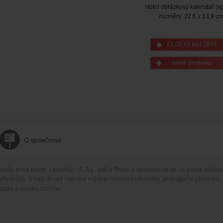
stolní obrázkový kalendář (sp
rozměry: 22,6 x 13,9 c
61,00 Kč bez DPH
detail produktu
O společnosti
Naše firma Martin Lipovský – R.A.L. sídlí v Praze a specializuje se na potisk rekla
předmětů. V naší široké nabídce najdete reklamní předměty, propagační předměty,
diáře a mnoho dalšího.