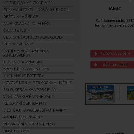
VICTORINOX KOLEKCE 2020
IGNÁC
REKLAMNÍ TEXTIL - NOVÁ KOLEKCE !!!
DEŠTNÍKY A ČEPICE
Katalogové číslo: 121
ZAPALOVAČE A POPELNÍKY
termohrnek z nerez ocel
ČAS A TEPLOTA
CESTOVNÍ POTŘEBY A ZAVAZADLA
REKLAMNÍ TAŠKY
SVÍTILNY, NOŽE, NÁŘADÍ A
95,00 Kč bez DPH
AUTODOPLŇKY
KLÍČENKY A PŘÍVĚSKY
detail produktu
SPORT, HRY A VOLNÝ ČAS
KUCHYŇSKÉ POTŘEBY
KOVOVÉ HRNKY, TERMOSKY A LIKÉRKY
SKLO, KERAMIKA A PORCELÁN
VÍNO, DÁRKOVÉ VINNÉ SADY
REKLAMNÍ CUKROVINKY
MED, ČAJ, KÁVA A DALŠÍ POTRAVINY
AROMATICKÉ VISAČKY
RELAXAČNÍ A OSTATNÍ DÁRKY
HOBBY DÁRKY