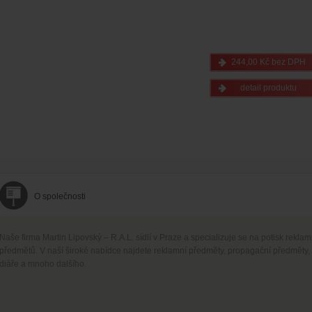
244,00 Kč bez DPH
detail produktu
O společnosti
Naše firma Martin Lipovský – R.A.L. sídlí v Praze a specializuje se na potisk rekla
předmětů. V naší široké nabídce najdete reklamní předměty, propagační předměty,
diáře a mnoho dalšího.