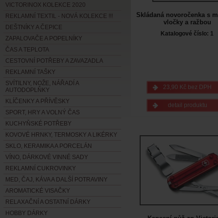
VICTORINOX KOLEKCE 2020
Skládaná novoročenka s m
REKLAMNÍ TEXTIL - NOVÁ KOLEKCE !!!
vločky a ražbou
DEŠTNÍKY A ČEPICE
Katalogové číslo: 1
ZAPALOVAČE A POPELNÍKY
ČAS A TEPLOTA
CESTOVNÍ POTŘEBY A ZAVAZADLA
REKLAMNÍ TAŠKY
SVÍTILNY, NOŽE, NÁŘADÍ A
23,90 Kč bez DPH
AUTODOPLŇKY
KLÍČENKY A PŘÍVĚSKY
detail produktu
SPORT, HRY A VOLNÝ ČAS
KUCHYŇSKÉ POTŘEBY
KOVOVÉ HRNKY, TERMOSKY A LIKÉRKY
SKLO, KERAMIKA A PORCELÁN
VÍNO, DÁRKOVÉ VINNÉ SADY
REKLAMNÍ CUKROVINKY
MED, ČAJ, KÁVA A DALŠÍ POTRAVINY
AROMATICKÉ VISAČKY
RELAXAČNÍ A OSTATNÍ DÁRKY
HOBBY DÁRKY