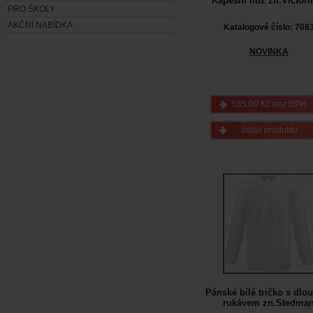
Kapesní nůž zn.Victori
PRO ŠKOLY
AKČNÍ NABÍDKA
Katalogové číslo: 708
NOVINKA
585,00 Kč bez DPH
detail produktu
Pánské bílé tričko s dl
rukávem zn.Stedma