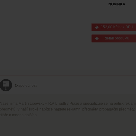
NOVINKA
152,00 Kč bez DPH
detail produktu
O společnosti
Naše firma Martin Lipovský – R.A.L. sídlí v Praze a specializuje se na potisk rekla
předmětů. V naší široké nabídce najdete reklamní předměty, propagační předměty,
diáře a mnoho dalšího.