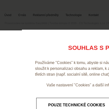
Úvod
O nás
Reklamní předměty
Technologie
Kontakt
Provozováno na systému
EasyWeb
|
Tvorba eshopu
© 2026 - CS Technologies s.r.o.
|
SOUHLAS S P
Používáme "Cookies" k tomu, abyste si ná
sloužit k personalizaci obsahu a reklam, k
třetích stran (např. socialní sítě, online chat
Vaše nastavení "Cookies" a další i
POUZE TECHNICKÉ COOKIES