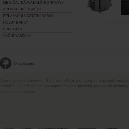
MED, ČAJ, KÁVA A DALŠÍ POTRAVINY
AROMATICKÉ VISAČKY
RELAXAČNÍ A OSTATNÍ DÁRKY
HOBBY DÁRKY
PRO ŠKOLY
AKČNÍ NABÍDKA
O společnosti
Naše firma Martin Lipovský – R.A.L. sídlí v Praze a specializuje se na potisk rekla
předmětů. V naší široké nabídce najdete reklamní předměty, propagační předměty,
diáře a mnoho dalšího.