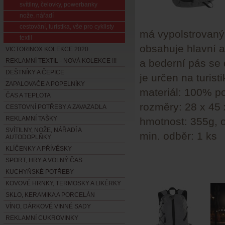
svítilny, čelovky, powerbanky
nože, nářadí
cestování, turistika, vše pro cyklisty
má vypolstrovaný
textil
obsahuje hlavní 
VICTORINOX KOLEKCE 2020
REKLAMNÍ TEXTIL - NOVÁ KOLEKCE !!!
a bederní pás se
DEŠTNÍKY A ČEPICE
je určen na turist
ZAPALOVAČE A POPELNÍKY
materiál: 100% p
ČAS A TEPLOTA
rozměry: 28 x 45
CESTOVNÍ POTŘEBY A ZAVAZADLA
REKLAMNÍ TAŠKY
hmotnost: 355g, 
SVÍTILNY, NOŽE, NÁŘADÍ A
min. odběr: 1 ks
AUTODOPLŇKY
KLÍČENKY A PŘÍVĚSKY
SPORT, HRY A VOLNÝ ČAS
KUCHYŇSKÉ POTŘEBY
KOVOVÉ HRNKY, TERMOSKY A LIKÉRKY
SKLO, KERAMIKA A PORCELÁN
VÍNO, DÁRKOVÉ VINNÉ SADY
REKLAMNÍ CUKROVINKY