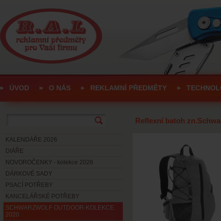
ÚVOD
O NÁS
REKLAMNÍ PŘEDMĚTY
TECHNOL
Reflexní batoh zn.Schwa
KALENDÁŘE 2026
DIÁŘE
NOVOROČENKY - kolekce 2026
DÁRKOVÉ SADY
PSACÍ POTŘEBY
KANCELÁŘSKÉ POTŘEBY
SCHWARZWOLF OUTDOOR-KOLEKCE
2020