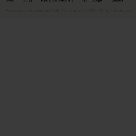
Úvod
O nás
Reklamní předměty
Technologie
Kontakt
Provozováno na systému
EasyWeb
|
Tvorba eshopu
© 2026 - CS Technologies s.r.o.
|