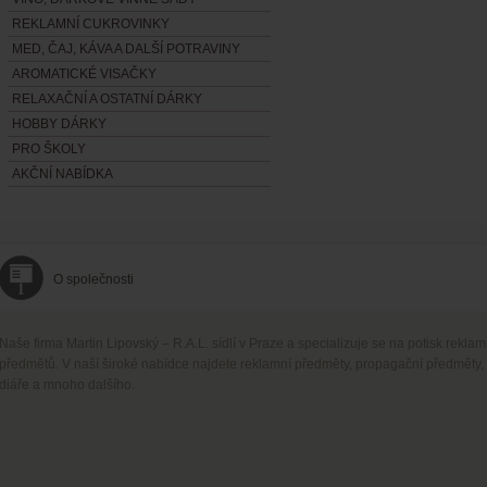
REKLAMNÍ CUKROVINKY
MED, ČAJ, KÁVA A DALŠÍ POTRAVINY
AROMATICKÉ VISAČKY
RELAXAČNÍ A OSTATNÍ DÁRKY
HOBBY DÁRKY
PRO ŠKOLY
AKČNÍ NABÍDKA
O společnosti
Naše firma Martin Lipovský – R.A.L. sídlí v Praze a specializuje se na potisk rekla
předmětů. V naší široké nabídce najdete reklamní předměty, propagační předměty,
diáře a mnoho dalšího.