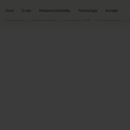
Úvod
O nás
Reklamní předměty
Technologie
Kontakt
Provozováno na systému
EasyWeb
|
Tvorba eshopu
© 2026 - CS Technologies s.r.o.
|