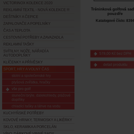
VICTORINOX KOLEKCE 2020
Tréninková golfová sad
REKLAMNÍ TEXTIL - NOVÁ KOLEKCE !!!
pouzdře
DEŠTNÍKY A ČEPICE
Katalogové číslo: 839
ZAPALOVAČE A POPELNÍKY
ČAS A TEPLOTA
CESTOVNÍ POTŘEBY A ZAVAZADLA
REKLAMNÍ TAŠKY
SVÍTILNY, NOŽE, NÁŘADÍ A
578,00 Kč bez DPH
AUTODOPLŇKY
KLÍČENKY A PŘÍVĚSKY
detail produktu
SPORT, HRY A VOLNÝ ČAS
stolní a společenské hry
plyšová zvířátka, hračky
vše pro golf
sluneční brýle, dalekohledy, plážové
doplňky
chladící tašky a láhve na vodu
KUCHYŇSKÉ POTŘEBY
KOVOVÉ HRNKY, TERMOSKY A LIKÉRKY
SKLO, KERAMIKA A PORCELÁN
VÍNO, DÁRKOVÉ VINNÉ SADY