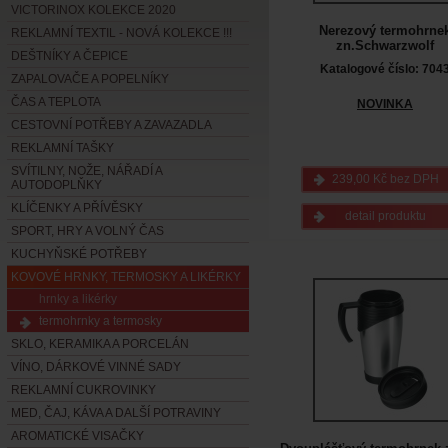
VICTORINOX KOLEKCE 2020
Nerezový termohrne
REKLAMNÍ TEXTIL - NOVÁ KOLEKCE !!!
zn.Schwarzwolf
DEŠTNÍKY A ČEPICE
Katalogové číslo: 704
ZAPALOVAČE A POPELNÍKY
ČAS A TEPLOTA
NOVINKA
CESTOVNÍ POTŘEBY A ZAVAZADLA
REKLAMNÍ TAŠKY
SVÍTILNY, NOŽE, NÁŘADÍ A
239,00 Kč bez DPH
AUTODOPLŇKY
KLÍČENKY A PŘÍVĚSKY
detail produktu
SPORT, HRY A VOLNÝ ČAS
KUCHYŇSKÉ POTŘEBY
KOVOVÉ HRNKY, TERMOSKY A LIKÉRKY
hrnky a likérky
termohrnky a termosky
SKLO, KERAMIKA A PORCELÁN
VÍNO, DÁRKOVÉ VINNÉ SADY
REKLAMNÍ CUKROVINKY
MED, ČAJ, KÁVA A DALŠÍ POTRAVINY
AROMATICKÉ VISAČKY