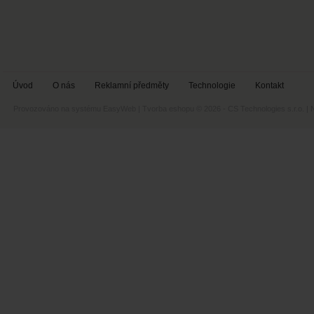
Úvod
O nás
Reklamní předměty
Technologie
Kontakt
Provozováno na systému
EasyWeb
|
Tvorba eshopu
© 2026 - CS Technologies s.r.o.
|