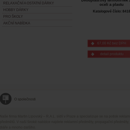
Dvouplášťový termohrnek 
RELAXAČNÍ A OSTATNÍ DÁRKY
oceli a plastu
HOBBY DÁRKY
Katalogové číslo: 841
PRO ŠKOLY
AKČNÍ NABÍDKA
67,00 Kč bez DPH
detail produktu
O společnosti
Naše firma Martin Lipovský – R.A.L. sídlí v Praze a specializuje se na potisk rekla
předmětů. V naší široké nabídce najdete reklamní předměty, propagační předměty,
diáře a mnoho dalšího.