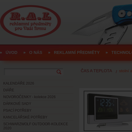
ÚVOD
O NÁS
REKLAMNÍ PŘEDMĚTY
TECHNOL
ČAS A TEPLOTA
stolní 
KALENDÁŘE 2026
DIÁŘE
NOVOROČENKY - kolekce 2026
DÁRKOVÉ SADY
PSACÍ POTŘEBY
KANCELÁŘSKÉ POTŘEBY
SCHWARZWOLF OUTDOOR-KOLEKCE
2020