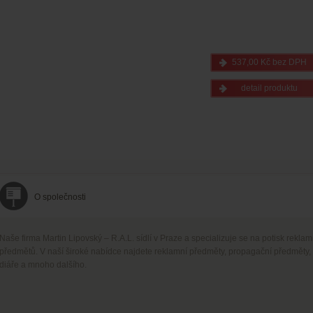
537,00 Kč bez DPH
detail produktu
O společnosti
Naše firma Martin Lipovský – R.A.L. sídlí v Praze a specializuje se na potisk rekla
předmětů. V naší široké nabídce najdete reklamní předměty, propagační předměty,
diáře a mnoho dalšího.