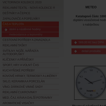
VICTORINOX KOLEKCE 2020
METEO
REKLAMNÍ TEXTIL - NOVÁ KOLEKCE !!!
DEŠTNÍKY A ČEPICE
Katalogové číslo: 100
ZAPALOVAČE A POPELNÍKY
digitální víceúčelové hod
ČAS A TEPLOTA
s nabíječkou
stolní a nástěnné hodiny
meteostanice a teploměry
CESTOVNÍ POTŘEBY A ZAVAZADLA
569,00 Kč bez DPH
REKLAMNÍ TAŠKY
SVÍTILNY, NOŽE, NÁŘADÍ A
detail produktu
AUTODOPLŇKY
KLÍČENKY A PŘÍVĚSKY
SPORT, HRY A VOLNÝ ČAS
KUCHYŇSKÉ POTŘEBY
KOVOVÉ HRNKY, TERMOSKY A LIKÉRKY
SKLO, KERAMIKA A PORCELÁN
VÍNO, DÁRKOVÉ VINNÉ SADY
REKLAMNÍ CUKROVINKY
MED, ČAJ, KÁVA A DALŠÍ POTRAVINY
AROMATICKÉ VISAČKY