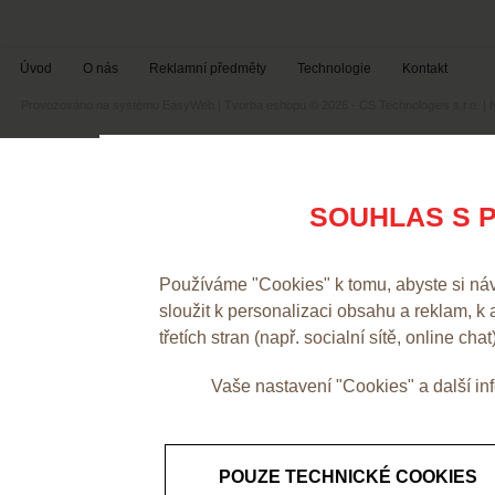
Úvod
O nás
Reklamní předměty
Technologie
Kontakt
Provozováno na systému
EasyWeb
|
Tvorba eshopu
© 2026 - CS Technologies s.r.o.
|
SOUHLAS S P
Používáme "Cookies" k tomu, abyste si ná
sloužit k personalizaci obsahu a reklam, k
třetích stran (např. socialní sítě, online chat
Vaše nastavení "Cookies" a další i
POUZE TECHNICKÉ COOKIES