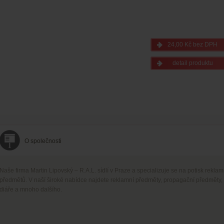
24,00 Kč bez DPH
detail produktu
O společnosti
Naše firma Martin Lipovský – R.A.L. sídlí v Praze a specializuje se na potisk rekla
předmětů. V naší široké nabídce najdete reklamní předměty, propagační předměty,
diáře a mnoho dalšího.