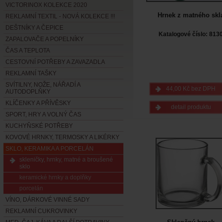
VICTORINOX KOLEKCE 2020
Hrnek z matného skl
REKLAMNÍ TEXTIL - NOVÁ KOLEKCE !!!
DEŠTNÍKY A ČEPICE
Katalogové číslo: 813
ZAPALOVAČE A POPELNÍKY
ČAS A TEPLOTA
CESTOVNÍ POTŘEBY A ZAVAZADLA
REKLAMNÍ TAŠKY
SVÍTILNY, NOŽE, NÁŘADÍ A
44,00 Kč bez DPH
AUTODOPLŇKY
KLÍČENKY A PŘÍVĚSKY
detail produktu
SPORT, HRY A VOLNÝ ČAS
KUCHYŇSKÉ POTŘEBY
KOVOVÉ HRNKY, TERMOSKY A LIKÉRKY
SKLO, KERAMIKA A PORCELÁN
skleničky, hrnky, matné a broušené
sklo
keramické hrnky a doplňky
porcelán
VÍNO, DÁRKOVÉ VINNÉ SADY
REKLAMNÍ CUKROVINKY