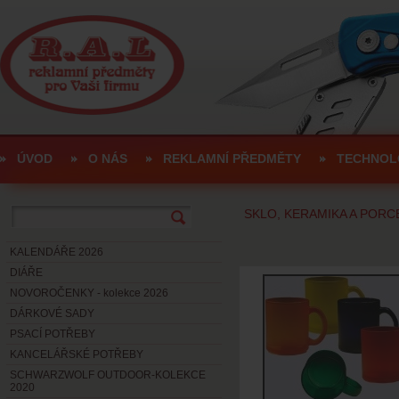
ÚVOD
O NÁS
REKLAMNÍ PŘEDMĚTY
TECHNOL
SKLO, KERAMIKA A PORC
KALENDÁŘE 2026
DIÁŘE
NOVOROČENKY - kolekce 2026
DÁRKOVÉ SADY
PSACÍ POTŘEBY
KANCELÁŘSKÉ POTŘEBY
SCHWARZWOLF OUTDOOR-KOLEKCE
2020