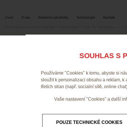
Úvod
O nás
Reklamní předměty
Technologie
Kontakt
Provozováno na systému
EasyWeb
|
Tvorba eshopu
© 2026 - CS Technologies s.r.o.
|
SOUHLAS S P
Používáme "Cookies" k tomu, abyste si ná
sloužit k personalizaci obsahu a reklam, k
třetích stran (např. socialní sítě, online chat
Vaše nastavení "Cookies" a další i
POUZE TECHNICKÉ COOKIES