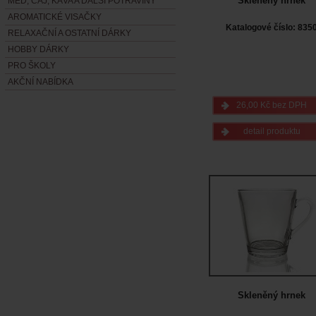
Skleněný hrnek
MED, ČAJ, KÁVA A DALŠÍ POTRAVINY
AROMATICKÉ VISAČKY
Katalogové číslo: 835
RELAXAČNÍ A OSTATNÍ DÁRKY
HOBBY DÁRKY
PRO ŠKOLY
AKČNÍ NABÍDKA
26,00 Kč bez DPH
detail produktu
Skleněný hrnek