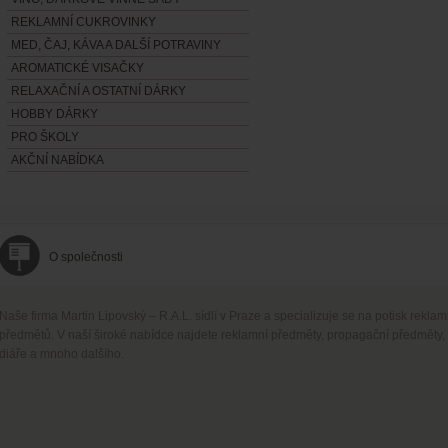
REKLAMNÍ CUKROVINKY
MED, ČAJ, KÁVA A DALŠÍ POTRAVINY
AROMATICKÉ VISAČKY
RELAXAČNÍ A OSTATNÍ DÁRKY
HOBBY DÁRKY
PRO ŠKOLY
AKČNÍ NABÍDKA
O společnosti
Naše firma Martin Lipovský – R.A.L. sídlí v Praze a specializuje se na potisk rekla
předmětů. V naší široké nabídce najdete reklamní předměty, propagační předměty,
diáře a mnoho dalšího.