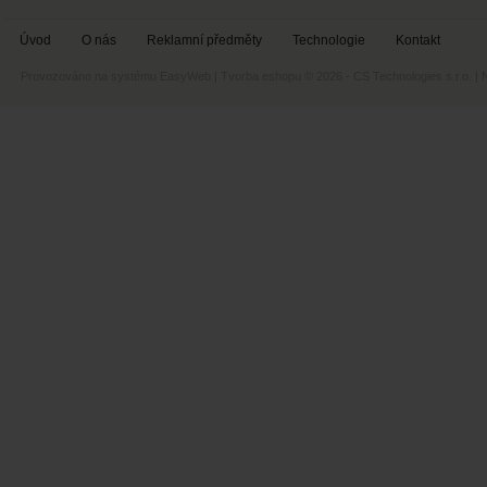
Úvod
O nás
Reklamní předměty
Technologie
Kontakt
Provozováno na systému
EasyWeb
|
Tvorba eshopu
© 2026 - CS Technologies s.r.o.
|