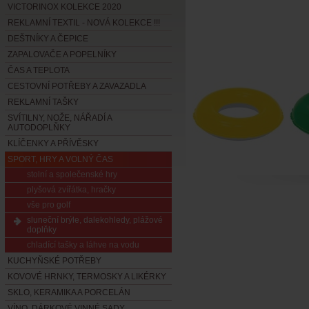
VICTORINOX KOLEKCE 2020
REKLAMNÍ TEXTIL - NOVÁ KOLEKCE !!!
DEŠTNÍKY A ČEPICE
ZAPALOVAČE A POPELNÍKY
ČAS A TEPLOTA
CESTOVNÍ POTŘEBY A ZAVAZADLA
REKLAMNÍ TAŠKY
SVÍTILNY, NOŽE, NÁŘADÍ A
AUTODOPLŇKY
KLÍČENKY A PŘÍVĚSKY
SPORT, HRY A VOLNÝ ČAS
stolní a společenské hry
plyšová zvířátka, hračky
vše pro golf
sluneční brýle, dalekohledy, plážové
doplňky
chladící tašky a láhve na vodu
KUCHYŇSKÉ POTŘEBY
KOVOVÉ HRNKY, TERMOSKY A LIKÉRKY
SKLO, KERAMIKA A PORCELÁN
VÍNO, DÁRKOVÉ VINNÉ SADY