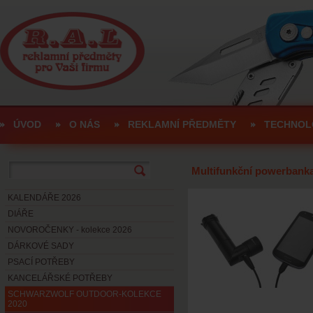
ÚVOD
O NÁS
REKLAMNÍ PŘEDMĚTY
TECHNOL
Multifunkční powerbank
KALENDÁŘE 2026
DIÁŘE
NOVOROČENKY - kolekce 2026
DÁRKOVÉ SADY
PSACÍ POTŘEBY
KANCELÁŘSKÉ POTŘEBY
SCHWARZWOLF OUTDOOR-KOLEKCE
2020