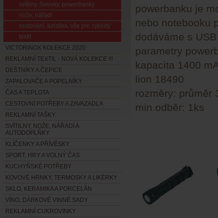
svítilny, čelovky, powerbanky
powerbanku je mož
nože, nářadí
nebo notebooku 
cestování, turistika, vše pro cyklisty
dodáváme s USB 
textil
VICTORINOX KOLEKCE 2020
parametry power
REKLAMNÍ TEXTIL - NOVÁ KOLEKCE !!!
kapacita 1400 mA
DEŠTNÍKY A ČEPICE
lion 18490
ZAPALOVAČE A POPELNÍKY
rozměry: průměr 
ČAS A TEPLOTA
CESTOVNÍ POTŘEBY A ZAVAZADLA
min.odběr: 1ks
REKLAMNÍ TAŠKY
SVÍTILNY, NOŽE, NÁŘADÍ A
AUTODOPLŇKY
KLÍČENKY A PŘÍVĚSKY
SPORT, HRY A VOLNÝ ČAS
KUCHYŇSKÉ POTŘEBY
KOVOVÉ HRNKY, TERMOSKY A LIKÉRKY
SKLO, KERAMIKA A PORCELÁN
VÍNO, DÁRKOVÉ VINNÉ SADY
REKLAMNÍ CUKROVINKY