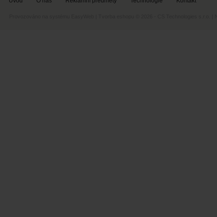
Úvod
O nás
Reklamní předměty
Technologie
Kontakt
Provozováno na systému
EasyWeb
|
Tvorba eshopu
© 2026 - CS Technologies s.r.o.
|