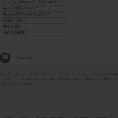
MED, ČAJ, KÁVA A DALŠÍ POTRAVINY
AROMATICKÉ VISAČKY
RELAXAČNÍ A OSTATNÍ DÁRKY
HOBBY DÁRKY
PRO ŠKOLY
AKČNÍ NABÍDKA
O společnosti
Naše firma Martin Lipovský – R.A.L. sídlí v Praze a specializuje se na potisk rekla
předmětů. V naší široké nabídce najdete reklamní předměty, propagační předměty,
diáře a mnoho dalšího.