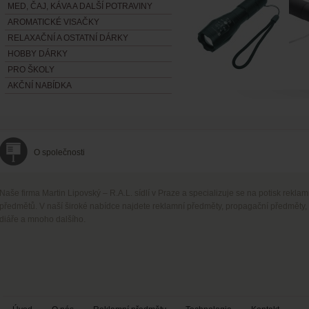
MED, ČAJ, KÁVA A DALŠÍ POTRAVINY
AROMATICKÉ VISAČKY
RELAXAČNÍ A OSTATNÍ DÁRKY
HOBBY DÁRKY
PRO ŠKOLY
AKČNÍ NABÍDKA
O společnosti
Naše firma Martin Lipovský – R.A.L. sídlí v Praze a specializuje se na potisk rekla
předmětů. V naší široké nabídce najdete reklamní předměty, propagační předměty,
diáře a mnoho dalšího.