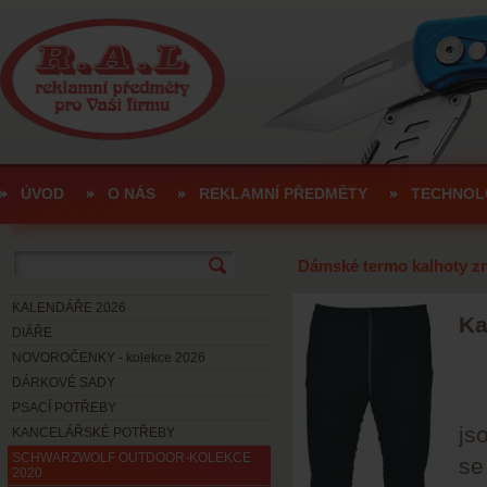
ÚVOD
O NÁS
REKLAMNÍ PŘEDMĚTY
TECHNOL
Dámské termo kalhoty z
KALENDÁŘE 2026
Ka
DIÁŘE
NOVOROČENKY - kolekce 2026
DÁRKOVÉ SADY
PSACÍ POTŘEBY
js
KANCELÁŘSKÉ POTŘEBY
SCHWARZWOLF OUTDOOR-KOLEKCE
se
2020