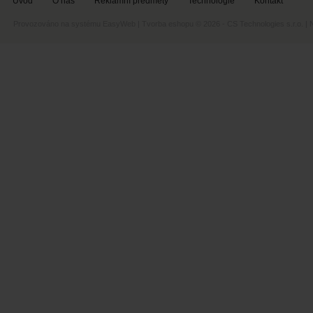
Úvod
O nás
Reklamní předměty
Technologie
Kontakt
Provozováno na systému
EasyWeb
|
Tvorba eshopu
© 2026 - CS Technologies s.r.o.
|