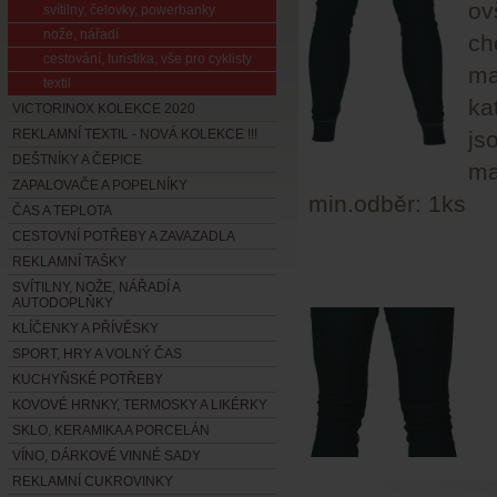
ov
svítilny, čelovky, powerbanky
nože, nářadí
ch
cestování, turistika, vše pro cyklisty
ma
textil
ka
VICTORINOX KOLEKCE 2020
REKLAMNÍ TEXTIL - NOVÁ KOLEKCE !!!
js
DEŠTNÍKY A ČEPICE
ma
ZAPALOVAČE A POPELNÍKY
min.odběr: 1ks
ČAS A TEPLOTA
CESTOVNÍ POTŘEBY A ZAVAZADLA
REKLAMNÍ TAŠKY
SVÍTILNY, NOŽE, NÁŘADÍ A
AUTODOPLŇKY
KLÍČENKY A PŘÍVĚSKY
SPORT, HRY A VOLNÝ ČAS
KUCHYŇSKÉ POTŘEBY
KOVOVÉ HRNKY, TERMOSKY A LIKÉRKY
SKLO, KERAMIKA A PORCELÁN
VÍNO, DÁRKOVÉ VINNÉ SADY
REKLAMNÍ CUKROVINKY