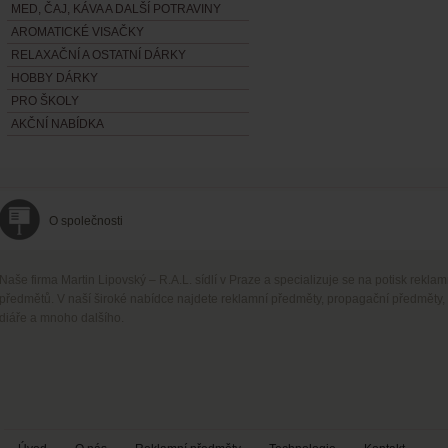
MED, ČAJ, KÁVA A DALŠÍ POTRAVINY
AROMATICKÉ VISAČKY
RELAXAČNÍ A OSTATNÍ DÁRKY
HOBBY DÁRKY
PRO ŠKOLY
AKČNÍ NABÍDKA
O společnosti
Naše firma Martin Lipovský – R.A.L. sídlí v Praze a specializuje se na potisk rekla
předmětů. V naší široké nabídce najdete reklamní předměty, propagační předměty,
diáře a mnoho dalšího.