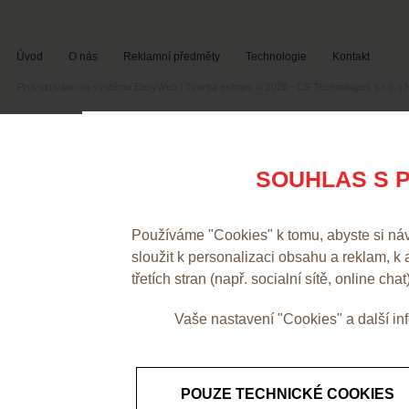
Úvod
O nás
Reklamní předměty
Technologie
Kontakt
Provozováno na systému
EasyWeb
|
Tvorba eshopu
© 2026 - CS Technologies s.r.o.
|
SOUHLAS S P
Používáme "Cookies" k tomu, abyste si ná
sloužit k personalizaci obsahu a reklam, k
třetích stran (např. socialní sítě, online chat
Vaše nastavení "Cookies" a další i
POUZE TECHNICKÉ COOKIES