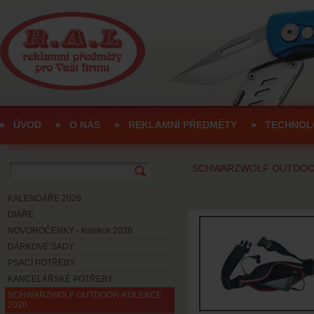
ÚVOD
O NÁS
REKLAMNÍ PŘEDMĚTY
TECHNOL
SCHWARZWOLF OUTDOOR
KALENDÁŘE 2026
DIÁŘE
NOVOROČENKY - kolekce 2026
DÁRKOVÉ SADY
PSACÍ POTŘEBY
KANCELÁŘSKÉ POTŘEBY
SCHWARZWOLF OUTDOOR-KOLEKCE
2020