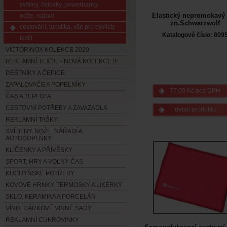
svítilny, čelovky, powerbanky
Elastický nepromokavý
nože, nářadí
zn.Schwarzwolf
cestování, turistika, vše pro cyklisty
Katalogové číslo: 809
textil
VICTORINOX KOLEKCE 2020
REKLAMNÍ TEXTIL - NOVÁ KOLEKCE !!!
DEŠTNÍKY A ČEPICE
ZAPALOVAČE A POPELNÍKY
77,00 Kč bez DPH
ČAS A TEPLOTA
CESTOVNÍ POTŘEBY A ZAVAZADLA
detail produktu
REKLAMNÍ TAŠKY
SVÍTILNY, NOŽE, NÁŘADÍ A
AUTODOPLŇKY
KLÍČENKY A PŘÍVĚSKY
SPORT, HRY A VOLNÝ ČAS
KUCHYŇSKÉ POTŘEBY
KOVOVÉ HRNKY, TERMOSKY A LIKÉRKY
SKLO, KERAMIKA A PORCELÁN
VÍNO, DÁRKOVÉ VINNÉ SADY
REKLAMNÍ CUKROVINKY