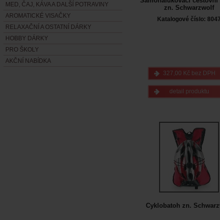
Samonafukovací cestovní
MED, ČAJ, KÁVA A DALŠÍ POTRAVINY
zn. Schwarzwolf
AROMATICKÉ VISAČKY
Katalogové číslo: 804
RELAXAČNÍ A OSTATNÍ DÁRKY
HOBBY DÁRKY
PRO ŠKOLY
AKČNÍ NABÍDKA
327,00 Kč bez DPH
detail produktu
Cyklobatoh zn. Schwarz