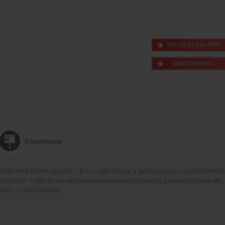
584,00 Kč bez DPH
detail produktu
O společnosti
Naše firma Martin Lipovský – R.A.L. sídlí v Praze a specializuje se na potisk rekla
předmětů. V naší široké nabídce najdete reklamní předměty, propagační předměty,
diáře a mnoho dalšího.