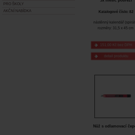
3x měsíc pobřeží
PRO ŠKOLY
AKČNÍ NABÍDKA
Katalogové číslo: 82
nástěnný kalendář (spirá
rozměry: 31,5 x 45 cm
151,00 Kč bez DPH
detail produktu
Nůž s odlamovací čepe