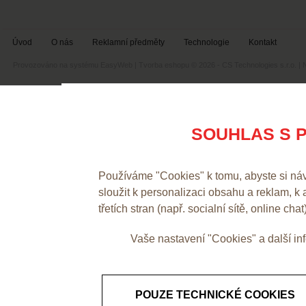
Úvod
O nás
Reklamní předměty
Technologie
Kontakt
Provozováno na systému
EasyWeb
|
Tvorba eshopu
© 2026 - CS Technologies s.r.o.
|
SOUHLAS S P
Používáme "Cookies" k tomu, abyste si ná
sloužit k personalizaci obsahu a reklam, k
třetích stran (např. socialní sítě, online chat
Vaše nastavení "Cookies" a další i
POUZE TECHNICKÉ COOKIES