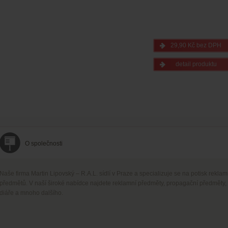
29,90 Kč bez DPH
detail produktu
O společnosti
Naše firma Martin Lipovský – R.A.L. sídlí v Praze a specializuje se na potisk rekla
předmětů. V naší široké nabídce najdete reklamní předměty, propagační předměty,
diáře a mnoho dalšího.