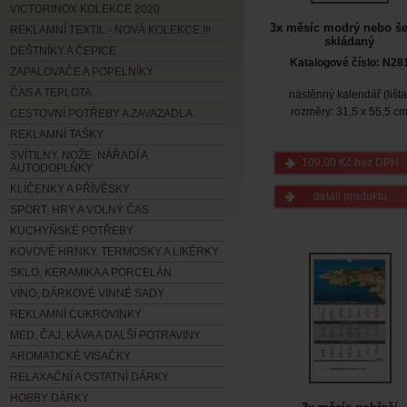
VICTORINOX KOLEKCE 2020
3x měsíc modrý nebo še
REKLAMNÍ TEXTIL - NOVÁ KOLEKCE !!!
skládaný
DEŠTNÍKY A ČEPICE
Katalogové číslo: N28
ZAPALOVAČE A POPELNÍKY
ČAS A TEPLOTA
nástěnný kalendář (lišta
rozměry: 31,5 x 55,5 c
CESTOVNÍ POTŘEBY A ZAVAZADLA
REKLAMNÍ TAŠKY
SVÍTILNY, NOŽE, NÁŘADÍ A
109,00 Kč bez DPH
AUTODOPLŇKY
KLÍČENKY A PŘÍVĚSKY
detail produktu
SPORT, HRY A VOLNÝ ČAS
KUCHYŇSKÉ POTŘEBY
KOVOVÉ HRNKY, TERMOSKY A LIKÉRKY
SKLO, KERAMIKA A PORCELÁN
VÍNO, DÁRKOVÉ VINNÉ SADY
REKLAMNÍ CUKROVINKY
MED, ČAJ, KÁVA A DALŠÍ POTRAVINY
AROMATICKÉ VISAČKY
RELAXAČNÍ A OSTATNÍ DÁRKY
HOBBY DÁRKY