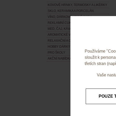
KOVOVÉ HRNKY, TERMOSKY A LIKÉRKY
SKLO, KERAMIKA A PORCELÁN
VÍNO, DÁRKOVÉ VINNÉ SADY
REKLAMNÍ CUKROVINKY
MED, ČAJ, KÁVA A DALŠÍ POTRAVINY
AROMATICKÉ VISAČKY
RELAXAČNÍ A OSTATNÍ DÁRKY
HOBBY DÁRKY
Používáme "Cooki
PRO ŠKOLY
sloužit k person
AKČNÍ NABÍDKA
třetích stran (např
Vaše nasta
POUZE 