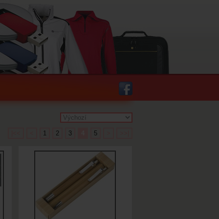
|<<
<
1
2
3
4
5
>
>>|