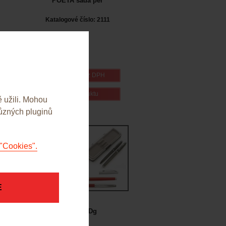
POETA sada per
Katalogové číslo: 2111
233,00 Kč bez DPH
detail produktu
 užili. Mohou
různých pluginů
"Cookies".
E
Sada per Dg