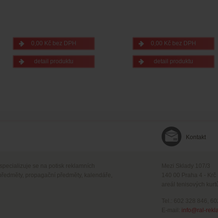
0,00 Kč bez DPH
0,00 Kč bez DPH
detail produktu
detail produktu
Kontakt
 specializuje se na potisk reklamních
Mezi Sklady 107/3
předměty, propagační předměty, kalendáře,
140 00 Praha 4 - Krč
areál tenisových kurt
Tel.: 602 328 846, 6
E-mail:
info@ral-rekl