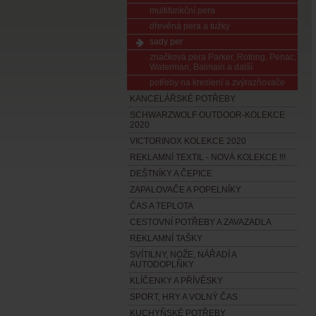
multifunkční pera
dřevěná pera a tužky
sady per
značková pera Parker, Rotring, Penac,
Waterman, Balmain a další
potřeby na kreslení a zvýrazňovače
KANCELÁŘSKÉ POTŘEBY
SCHWARZWOLF OUTDOOR-KOLEKCE
2020
VICTORINOX KOLEKCE 2020
REKLAMNÍ TEXTIL - NOVÁ KOLEKCE !!!
DEŠTNÍKY A ČEPICE
ZAPALOVAČE A POPELNÍKY
ČAS A TEPLOTA
CESTOVNÍ POTŘEBY A ZAVAZADLA
REKLAMNÍ TAŠKY
SVÍTILNY, NOŽE, NÁŘADÍ A
AUTODOPLŇKY
KLÍČENKY A PŘÍVĚSKY
SPORT, HRY A VOLNÝ ČAS
KUCHYŇSKÉ POTŘEBY