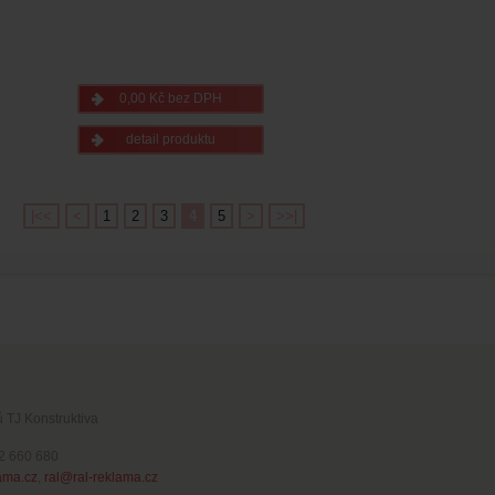
0,00 Kč bez DPH
detail produktu
|<<
<
1
2
3
4
5
>
>>|
ů TJ Konstruktiva
02 660 680
ama.cz
,
ral@ral-reklama.cz