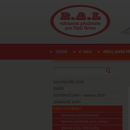
ÚVOD
O NÁS
REKLAMNÍ P
KALENDÁŘE 2026
DIÁŘE
NOVOROČENKY - kolekce 2026
DÁRKOVÉ SADY
PSACÍ POTŘEBY
plastová kuličková pera
kovová kuličková pera, rollery
gelová pera, mikrotužky