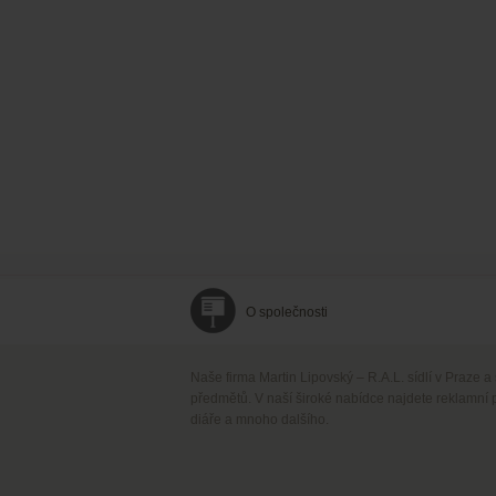
O společnosti
Naše firma Martin Lipovský – R.A.L. sídlí v Praze a
předmětů. V naší široké nabídce najdete reklamní 
diáře a mnoho dalšího.