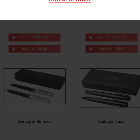
Katalogové číslo: 2112
278,00 Kč bez DPH
0,00 Kč bez DPH
detail produktu
detail produktu
Sada per de luxe
Sada per luxe