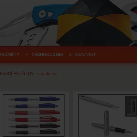
ŘEDMĚTY
TECHNOLOGIE
KONTAKT
PSACÍ POTŘEBY
sady per