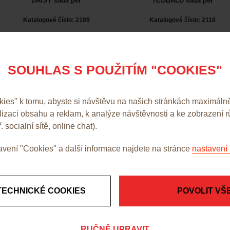
DAISY sada per
TEOBALD sada per
Katalogové číslo: 2109
Katalogové číslo: 2110
SOUHLAS S POUŽITÍM "COOKIES"
89,00 Kč bez DPH
213,00 Kč bez DPH
detail produktu
detail produktu
es" k tomu, abyste si návštěvu na našich stránkách maximálně
alizaci obsahu a reklam, k analýze návštěvnosti a ke zobrazení 
. socialní sítě, online chat).
vení "Cookies" a další informace najdete na stránce
nastavení 
TECHNICKÉ COOKIES
POVOLIT VŠ
TOKIO sada per
Sada per Osvald
RUČNĚ UPRAVIT