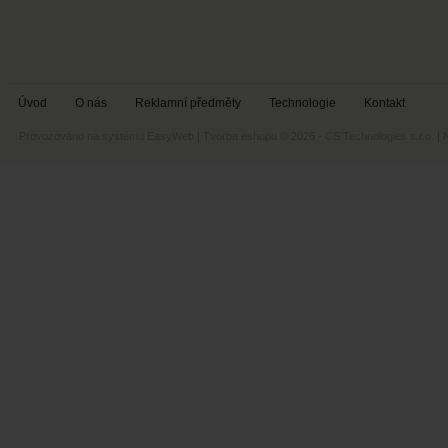
Úvod
O nás
Reklamní předměty
Technologie
Kontakt
Provozováno na systému
EasyWeb
|
Tvorba eshopu
© 2026 - CS Technologies s.r.o.
|