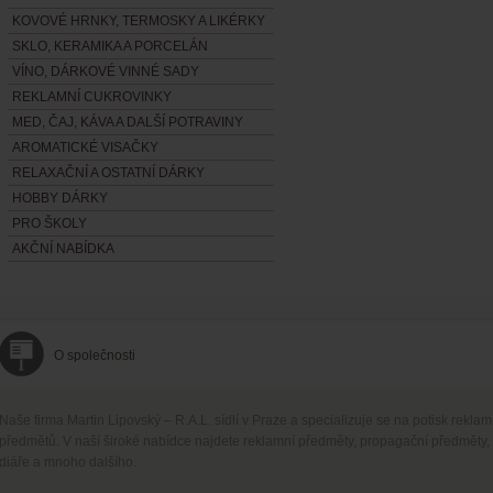
KOVOVÉ HRNKY, TERMOSKY A LIKÉRKY
SKLO, KERAMIKA A PORCELÁN
VÍNO, DÁRKOVÉ VINNÉ SADY
REKLAMNÍ CUKROVINKY
MED, ČAJ, KÁVA A DALŠÍ POTRAVINY
AROMATICKÉ VISAČKY
RELAXAČNÍ A OSTATNÍ DÁRKY
HOBBY DÁRKY
PRO ŠKOLY
AKČNÍ NABÍDKA
O společnosti
Naše firma Martin Lipovský – R.A.L. sídlí v Praze a specializuje se na potisk rekla
předmětů. V naší široké nabídce najdete reklamní předměty, propagační předměty,
diáře a mnoho dalšího.