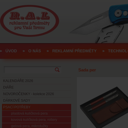
ÚVOD
O NÁS
REKLAMNÍ PŘEDMĚTY
TECHNOL
Sada per
KALENDÁŘE 2026
DIÁŘE
NOVOROČENKY - kolekce 2026
DÁRKOVÉ SADY
PSACÍ POTŘEBY
plastová kuličková pera
kovová kuličková pera, rollery
gelová pera, mikrotužky