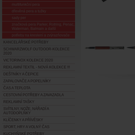
multifunkční pera
dřevěná pera a tužky
sady per
značková pera Parker, Rotring, Penac,
Waterman, Balmain a další
potřeby na kreslení a zvýrazňovače
KANCELÁŘSKÉ POTŘEBY
SCHWARZWOLF OUTDOOR-KOLEKCE
2020
VICTORINOX KOLEKCE 2020
REKLAMNÍ TEXTIL - NOVÁ KOLEKCE !!!
DEŠTNÍKY A ČEPICE
ZAPALOVAČE A POPELNÍKY
ČAS A TEPLOTA
CESTOVNÍ POTŘEBY A ZAVAZADLA
REKLAMNÍ TAŠKY
SVÍTILNY, NOŽE, NÁŘADÍ A
AUTODOPLŇKY
KLÍČENKY A PŘÍVĚSKY
SPORT, HRY A VOLNÝ ČAS
KUCHYŇSKÉ POTŘEBY