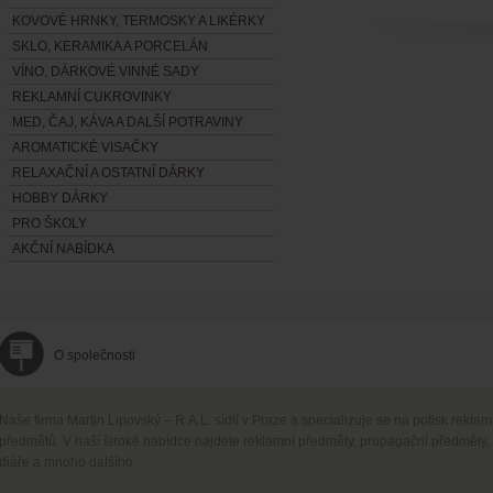
KOVOVÉ HRNKY, TERMOSKY A LIKÉRKY
SKLO, KERAMIKA A PORCELÁN
VÍNO, DÁRKOVÉ VINNÉ SADY
REKLAMNÍ CUKROVINKY
MED, ČAJ, KÁVA A DALŠÍ POTRAVINY
AROMATICKÉ VISAČKY
RELAXAČNÍ A OSTATNÍ DÁRKY
HOBBY DÁRKY
PRO ŠKOLY
AKČNÍ NABÍDKA
O společnosti
Naše firma Martin Lipovský – R.A.L. sídlí v Praze a specializuje se na potisk rekla
předmětů. V naší široké nabídce najdete reklamní předměty, propagační předměty,
diáře a mnoho dalšího.