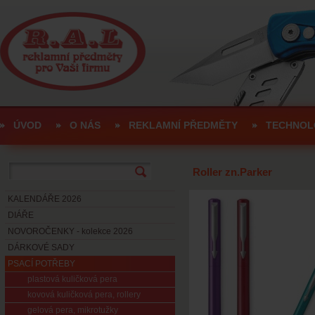
ÚVOD
O NÁS
REKLAMNÍ PŘEDMĚTY
TECHNOL
Roller zn.Parker
KALENDÁŘE 2026
DIÁŘE
NOVOROČENKY - kolekce 2026
DÁRKOVÉ SADY
PSACÍ POTŘEBY
plastová kuličková pera
kovová kuličková pera, rollery
gelová pera, mikrotužky