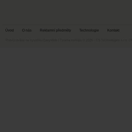
Úvod
O nás
Reklamní předměty
Technologie
Kontakt
Provozováno na systému
EasyWeb
|
Tvorba eshopu
© 2026 - CS Technologies s.r.o.
|