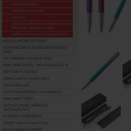
multifunkční pera
dřevěná pera a tužky
sady per
značková pera Parker, Rotring, Penac,
Waterman, Balmain a další
potřeby na kreslení a zvýrazňovače
KANCELÁŘSKÉ POTŘEBY
SCHWARZWOLF OUTDOOR-KOLEKCE
2020
VICTORINOX KOLEKCE 2020
REKLAMNÍ TEXTIL - NOVÁ KOLEKCE !!!
DEŠTNÍKY A ČEPICE
ZAPALOVAČE A POPELNÍKY
ČAS A TEPLOTA
CESTOVNÍ POTŘEBY A ZAVAZADLA
REKLAMNÍ TAŠKY
SVÍTILNY, NOŽE, NÁŘADÍ A
AUTODOPLŇKY
KLÍČENKY A PŘÍVĚSKY
SPORT, HRY A VOLNÝ ČAS
KUCHYŇSKÉ POTŘEBY