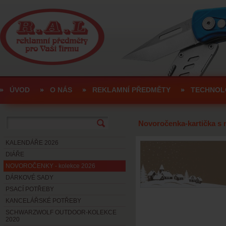
ÚVOD
O NÁS
REKLAMNÍ PŘEDMĚTY
TECHNOL
Novoročenka-kartička s 
KALENDÁŘE 2026
DIÁŘE
NOVOROČENKY - kolekce 2026
DÁRKOVÉ SADY
PSACÍ POTŘEBY
KANCELÁŘSKÉ POTŘEBY
SCHWARZWOLF OUTDOOR-KOLEKCE
2020