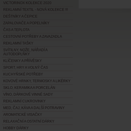
VICTORINOX KOLEKCE 2020
REKLAMNÍ TEXTIL - NOVÁ KOLEKCE !!!
DEŠTNÍKY A ČEPICE
ZAPALOVAČE A POPELNÍKY
ČAS A TEPLOTA
CESTOVNÍ POTŘEBY A ZAVAZADLA
REKLAMNÍ TAŠKY
SVÍTILNY, NOŽE, NÁŘADÍ A
AUTODOPLŇKY
KLÍČENKY A PŘÍVĚSKY
SPORT, HRY A VOLNÝ ČAS
KUCHYŇSKÉ POTŘEBY
KOVOVÉ HRNKY, TERMOSKY A LIKÉRKY
SKLO, KERAMIKA A PORCELÁN
VÍNO, DÁRKOVÉ VINNÉ SADY
REKLAMNÍ CUKROVINKY
MED, ČAJ, KÁVA A DALŠÍ POTRAVINY
AROMATICKÉ VISAČKY
RELAXAČNÍ A OSTATNÍ DÁRKY
HOBBY DÁRKY