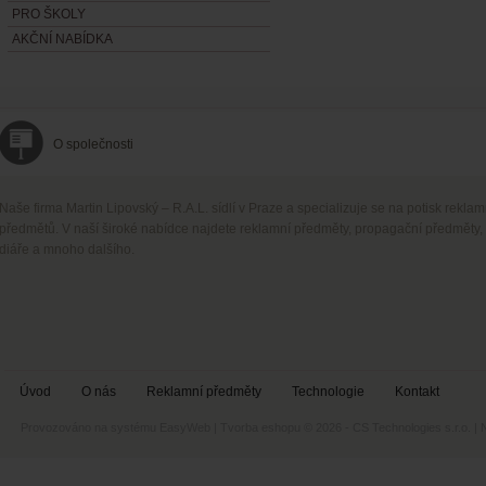
PRO ŠKOLY
AKČNÍ NABÍDKA
O společnosti
Naše firma Martin Lipovský – R.A.L. sídlí v Praze a specializuje se na potisk rekla
předmětů. V naší široké nabídce najdete reklamní předměty, propagační předměty,
diáře a mnoho dalšího.
Úvod
O nás
Reklamní předměty
Technologie
Kontakt
Provozováno na systému
EasyWeb
|
Tvorba eshopu
© 2026 - CS Technologies s.r.o.
|