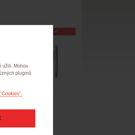
ez DPH
Objednat
 užili. Mohou
různých pluginů
"Cookies".
E