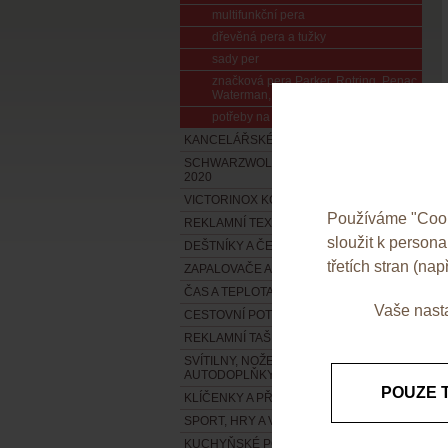
multifunkční pera
dřevěná pera a tužky
sady per
značková pera Parker, Rotring, Penac,
Waterman, Balmain a další
potřeby na kreslení a zvýrazňovače
KANCELÁŘSKÉ POTŘEBY
SCHWARZWOLF OUTDOOR-KOLEKCE
2020
VICTORINOX KOLEKCE 2020
Používáme "Cooki
REKLAMNÍ TEXTIL - NOVÁ KOLEKCE !!!
sloužit k person
DEŠTNÍKY A ČEPICE
třetích stran (např
ZAPALOVAČE A POPELNÍKY
ČAS A TEPLOTA
Vaše nasta
CESTOVNÍ POTŘEBY A ZAVAZADLA
REKLAMNÍ TAŠKY
SVÍTILNY, NOŽE, NÁŘADÍ A
AUTODOPLŇKY
POUZE 
KLÍČENKY A PŘÍVĚSKY
SPORT, HRY A VOLNÝ ČAS
KUCHYŇSKÉ POTŘEBY