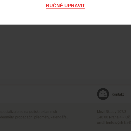
RUČNĚ UPRAVIT
Kontakt
 specializuje se na potisk reklamních
Mezi Sklady 107/3
předměty, propagační předměty, kalendáře,
140 00 Praha 4 - Krč
areál tenisových kurt