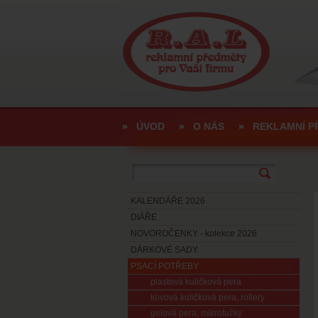
ÚVOD
O NÁS
REKLAMNÍ P
KALENDÁŘE 2026
DIÁŘE
NOVOROČENKY - kolekce 2026
DÁRKOVÉ SADY
PSACÍ POTŘEBY
plastová kuličková pera
kovová kuličková pera, rollery
gelová pera, mikrotužky