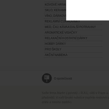
KOVOVÉ HRNKY, TERMOSKY A LIKÉRKY
SKLO, KERAMIKA A PORCELÁN
VÍNO, DÁRKOVÉ VINNÉ SADY
REKLAMNÍ CUKROVINKY
MED, ČAJ, KÁVA A DALŠÍ POTRAVINY
AROMATICKÉ VISAČKY
RELAXAČNÍ A OSTATNÍ DÁRKY
HOBBY DÁRKY
PRO ŠKOLY
AKČNÍ NABÍDKA
O společnosti
Naše firma Martin Lipovský – R.A.L. sídlí v Praze a
předmětů. V naší široké nabídce najdete reklamní 
diáře a mnoho dalšího.