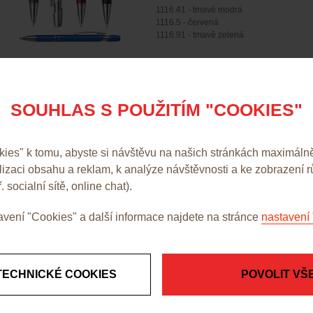
1116.41 - tmavě modrá
1116.5 - červená
1116.91 - tmavě zelená
9,90 Kč b
SOUHLAS S POUŽITÍM "COOKIES"
es" k tomu, abyste si návštěvu na našich stránkách maximálně
alizaci obsahu a reklam, k analýze návštěvnosti a ke zobrazení 
. socialní sítě, online chat).
vení "Cookies" a další informace najdete na stránce
nastavení 
TECHNICKÉ COOKIES
POVOLIT VŠ