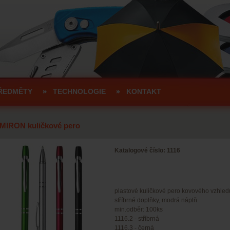
ŘEDMĚTY
TECHNOLOGIE
KONTAKT
MIRON kuličkové pero
Katalogové číslo: 1116
plastové kuličkové pero kovového vzhled
stříbrné doplňky, modrá náplň
min.odběr: 100ks
1116.2 - stříbrná
1116.3 - černá