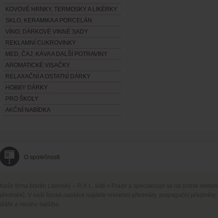
KOVOVÉ HRNKY, TERMOSKY A LIKÉRKY
SKLO, KERAMIKA A PORCELÁN
VÍNO, DÁRKOVÉ VINNÉ SADY
REKLAMNÍ CUKROVINKY
MED, ČAJ, KÁVA A DALŠÍ POTRAVINY
AROMATICKÉ VISAČKY
RELAXAČNÍ A OSTATNÍ DÁRKY
HOBBY DÁRKY
PRO ŠKOLY
AKČNÍ NABÍDKA
O společnosti
Naše firma Martin Lipovský – R.A.L. sídlí v Praze a specializuje se na potisk rekla
předmětů. V naší široké nabídce najdete reklamní předměty, propagační předměty,
diáře a mnoho dalšího.