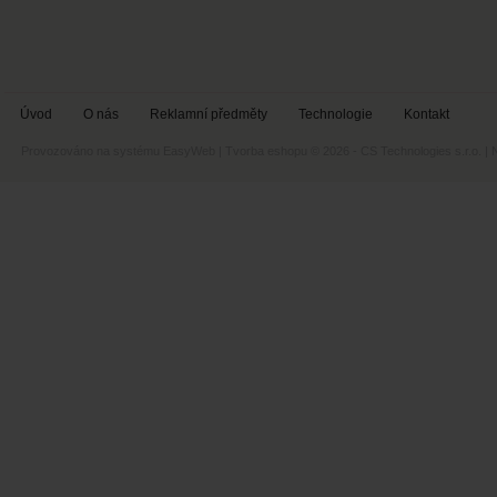
Úvod
O nás
Reklamní předměty
Technologie
Kontakt
Provozováno na systému
EasyWeb
|
Tvorba eshopu
© 2026 - CS Technologies s.r.o.
|