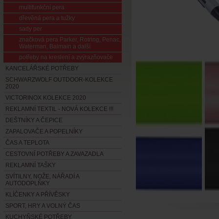
multifunkční pera
dřevěná pera a tužky
sady per
značková pera Parker, Rotring, Penac,
Waterman, Balmain a další
potřeby na kreslení a zvýrazňovače
KANCELÁŘSKÉ POTŘEBY
SCHWARZWOLF OUTDOOR-KOLEKCE
2020
VICTORINOX KOLEKCE 2020
REKLAMNÍ TEXTIL - NOVÁ KOLEKCE !!!
DEŠTNÍKY A ČEPICE
ZAPALOVAČE A POPELNÍKY
ČAS A TEPLOTA
CESTOVNÍ POTŘEBY A ZAVAZADLA
REKLAMNÍ TAŠKY
SVÍTILNY, NOŽE, NÁŘADÍ A
AUTODOPLŇKY
KLÍČENKY A PŘÍVĚSKY
SPORT, HRY A VOLNÝ ČAS
KUCHYŇSKÉ POTŘEBY