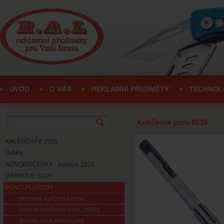
ÚVOD
O NÁS
REKLAMNÍ PŘEDMĚTY
TECHNOL
Kuličkové pero 8239
KALENDÁŘE 2026
DIÁŘE
NOVOROČENKY - kolekce 2026
DÁRKOVÉ SADY
PSACÍ POTŘEBY
plastová kuličková pera
kovová kuličková pera, rollery
gelová pera, mikrotužky