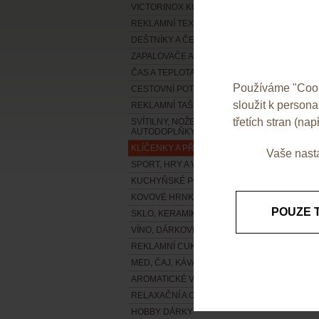
VICTORINOX KOLEKCE 2020
REKLAMNÍ TEXTIL - NOVÁ KOLEKCE !!!
DEŠTNÍKY A ČEPICE
ZAPALOVAČE A POPELNÍKY
ČAS A TEPLOTA
Používáme "Cooki
CESTOVNÍ POTŘEBY A ZAVAZADLA
sloužit k person
REKLAMNÍ TAŠKY
třetích stran (např
SVÍTILNY, NOŽE, NÁŘADÍ A
AUTODOPLŇKY
KLÍČENKY A PŘÍVĚSKY
Vaše nasta
SPORT, HRY A VOLNÝ ČAS
KUCHYŇSKÉ POTŘEBY
KOVOVÉ HRNKY, TERMOSKY A LIKÉRKY
POUZE 
SKLO, KERAMIKA A PORCELÁN
VÍNO, DÁRKOVÉ VINNÉ SADY
REKLAMNÍ CUKROVINKY
MED, ČAJ, KÁVA A DALŠÍ POTRAVINY
AROMATICKÉ VISAČKY
RELAXAČNÍ A OSTATNÍ DÁRKY
HOBBY DÁRKY