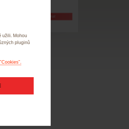
bez DPH
Objednat
 užili. Mohou
různých pluginů
"Cookies".
E