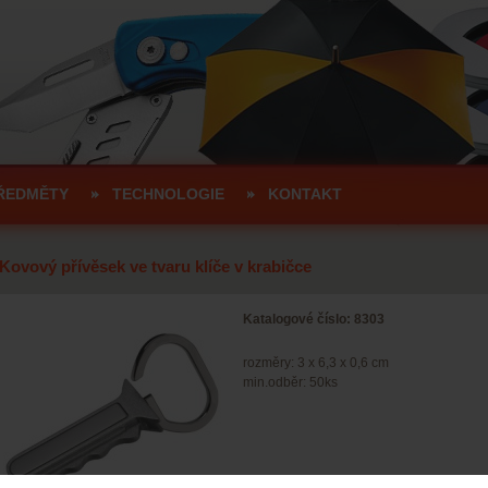
ŘEDMĚTY
TECHNOLOGIE
KONTAKT
Kovový přívěsek ve tvaru klíče v krabičce
Katalogové číslo: 8303
rozměry: 3 x 6,3 x 0,6 cm
min.odběr: 50ks