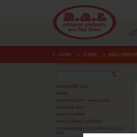
ÚVOD
O NÁS
REKLAMNÍ P
KALENDÁŘE 2026
DIÁŘE
NOVOROČENKY - kolekce 2026
DÁRKOVÉ SADY
PSACÍ POTŘEBY
KANCELÁŘSKÉ POTŘEBY
SCHWARZWOLF OUTDOOR-KOLEKCE
2020