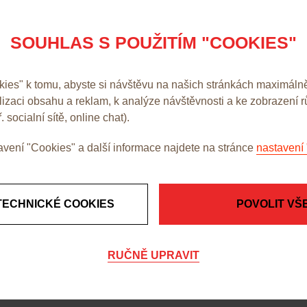
SOUHLAS S POUŽITÍM "COOKIES"
33,50 Kč 
es" k tomu, abyste si návštěvu na našich stránkách maximálně
alizaci obsahu a reklam, k analýze návštěvnosti a ke zobrazení 
. socialní sítě, online chat).
vení "Cookies" a další informace najdete na stránce
nastavení 
TECHNICKÉ COOKIES
POVOLIT VŠ
RUČNĚ UPRAVIT