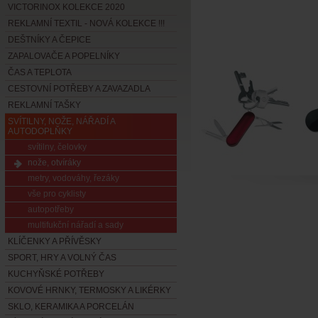
VICTORINOX KOLEKCE 2020
REKLAMNÍ TEXTIL - NOVÁ KOLEKCE !!!
DEŠTNÍKY A ČEPICE
ZAPALOVAČE A POPELNÍKY
ČAS A TEPLOTA
CESTOVNÍ POTŘEBY A ZAVAZADLA
REKLAMNÍ TAŠKY
SVÍTILNY, NOŽE, NÁŘADÍ A
AUTODOPLŇKY
svítilny, čelovky
nože, otvíráky
metry, vodováhy, řezáky
vše pro cyklisty
autopotřeby
multifukční nářadí a sady
KLÍČENKY A PŘÍVĚSKY
SPORT, HRY A VOLNÝ ČAS
KUCHYŇSKÉ POTŘEBY
KOVOVÉ HRNKY, TERMOSKY A LIKÉRKY
SKLO, KERAMIKA A PORCELÁN