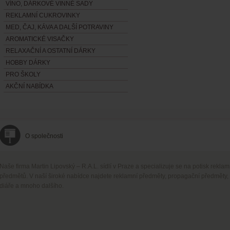
VÍNO, DÁRKOVÉ VINNÉ SADY
REKLAMNÍ CUKROVINKY
MED, ČAJ, KÁVA A DALŠÍ POTRAVINY
AROMATICKÉ VISAČKY
RELAXAČNÍ A OSTATNÍ DÁRKY
HOBBY DÁRKY
PRO ŠKOLY
AKČNÍ NABÍDKA
O společnosti
Naše firma Martin Lipovský – R.A.L. sídlí v Praze a specializuje se na potisk rekla
předmětů. V naší široké nabídce najdete reklamní předměty, propagační předměty,
diáře a mnoho dalšího.