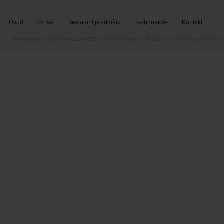
Úvod
O nás
Reklamní předměty
Technologie
Kontakt
Provozováno na systému
EasyWeb
|
Tvorba eshopu
© 2026 - CS Technologies s.r.o.
|