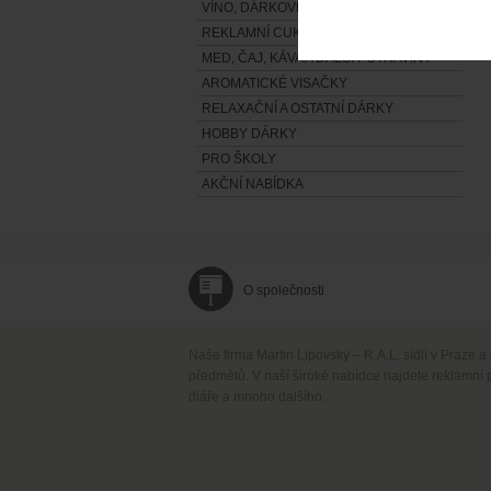
VÍNO, DÁRKOVÉ VINNÉ SADY
REKLAMNÍ CUKROVINKY
MED, ČAJ, KÁVA A DALŠÍ POTRAVINY
AROMATICKÉ VISAČKY
RELAXAČNÍ A OSTATNÍ DÁRKY
HOBBY DÁRKY
PRO ŠKOLY
AKČNÍ NABÍDKA
O společnosti
Naše firma Martin Lipovský – R.A.L. sídlí v Praze a
předmětů. V naší široké nabídce najdete reklamní 
diáře a mnoho dalšího.