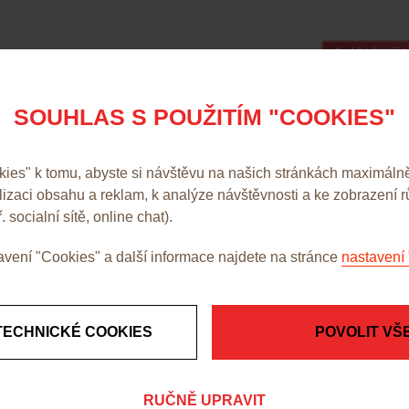
104,00 Kč 
SOUHLAS S POUŽITÍM "COOKIES"
es" k tomu, abyste si návštěvu na našich stránkách maximálně
alizaci obsahu a reklam, k analýze návštěvnosti a ke zobrazení 
. socialní sítě, online chat).
vení "Cookies" a další informace najdete na stránce
nastavení 
TECHNICKÉ COOKIES
POVOLIT VŠ
RUČNĚ UPRAVIT