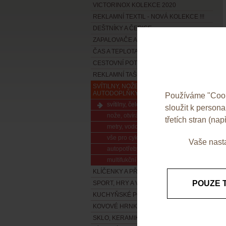
VICTORINOX KOLEKCE 2020
REKLAMNÍ TEXTIL - NOVÁ KOLEKCE !!!
DEŠTNÍKY A ČEPICE
ZAPALOVAČE A POPELNÍKY
ČAS A TEPLOTA
CESTOVNÍ POTŘEBY A ZAVAZADLA
REKLAMNÍ TAŠKY
SVÍTILNY, NOŽE, NÁŘADÍ A
AUTODOPLŇKY
Používáme "Cooki
svítilny, čelovky
sloužit k person
nože, otvíráky
třetích stran (např
metry, vodováhy, řezáky
vše pro cyklisty
Vaše nasta
autopotřeby
multifukční nářadí a sady
KLÍČENKY A PŘÍVĚSKY
POUZE 
SPORT, HRY A VOLNÝ ČAS
KUCHYŇSKÉ POTŘEBY
KOVOVÉ HRNKY, TERMOSKY A LIKÉRKY
SKLO, KERAMIKA A PORCELÁN