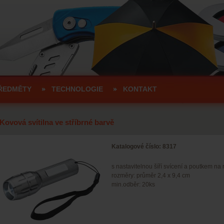
ŘEDMĚTY
TECHNOLOGIE
KONTAKT
Kovová svítilna ve stříbrné barvě
Katalogové číslo: 8317
s nastavitelnou šíří svícení a poutkem na 
rozměry: průměr 2,4 x 9,4 cm
min.odběr: 20ks