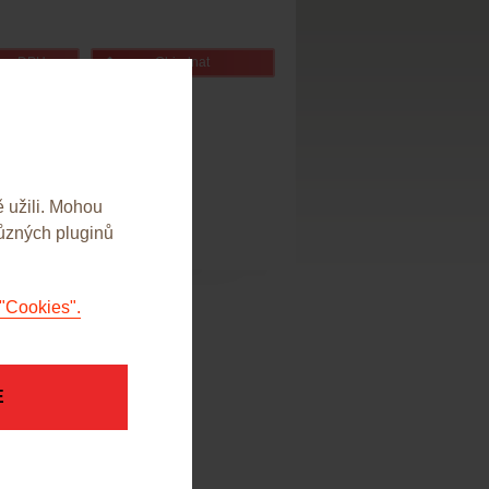
bez DPH
Objednat
 užili. Mohou
různých pluginů
"Cookies".
E