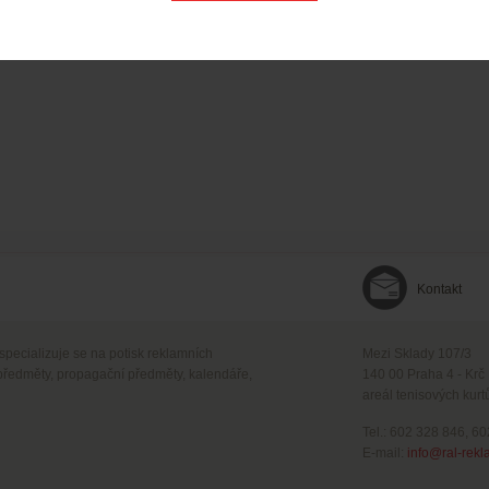
Kontakt
 specializuje se na potisk reklamních
Mezi Sklady 107/3
předměty, propagační předměty, kalendáře,
140 00 Praha 4 - Krč
areál tenisových kurt
Tel.: 602 328 846, 6
E-mail:
info@ral-rekl