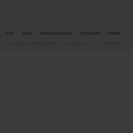
Úvod
O nás
Reklamní předměty
Technologie
Kontakt
Provozováno na systému
EasyWeb
|
Tvorba eshopu
© 2026 - CS Technologies s.r.o.
|