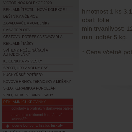
VICTORINOX KOLEKCE 2020
REKLAMNÍ TEXTIL - NOVÁ KOLEKCE !!!
hmotnost 1 ks 3,
DEŠTNÍKY A ČEPICE
obal: fólie
ZAPALOVAČE A POPELNÍKY
min.trvanlivost: 
ČAS A TEPLOTA
min. odběr 5 kg.
CESTOVNÍ POTŘEBY A ZAVAZADLA
REKLAMNÍ TAŠKY
SVÍTILNY, NOŽE, NÁŘADÍ A
* Cena včetně pot
AUTODOPLŇKY
KLÍČENKY A PŘÍVĚSKY
SPORT, HRY A VOLNÝ ČAS
KUCHYŇSKÉ POTŘEBY
KOVOVÉ HRNKY, TERMOSKY A LIKÉRKY
SKLO, KERAMIKA A PORCELÁN
VÍNO, DÁRKOVÉ VINNÉ SADY
REKLAMNÍ CUKROVINKY
čokolády a pralinky v dárkovém balení
adventní a reklamní čokoládové
kalendáře
točené bonbóny, lízátka, biskvity