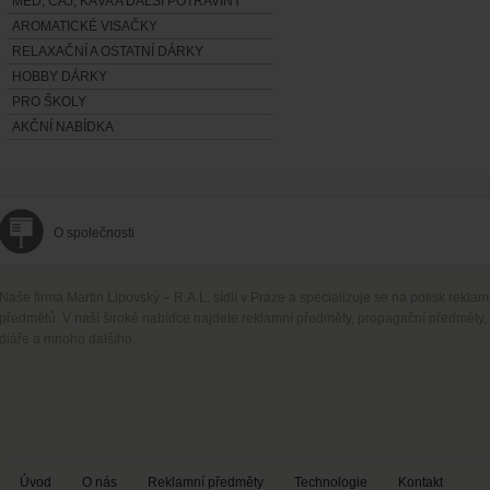
MED, ČAJ, KÁVA A DALŠÍ POTRAVINY
AROMATICKÉ VISAČKY
RELAXAČNÍ A OSTATNÍ DÁRKY
HOBBY DÁRKY
PRO ŠKOLY
AKČNÍ NABÍDKA
O společnosti
Naše firma Martin Lipovský – R.A.L. sídlí v Praze a specializuje se na potisk rekla
předmětů. V naší široké nabídce najdete reklamní předměty, propagační předměty,
diáře a mnoho dalšího.
Úvod
O nás
Reklamní předměty
Technologie
Kontakt