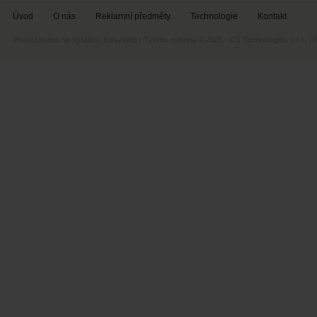
Úvod
O nás
Reklamní předměty
Technologie
Kontakt
Provozováno na systému
EasyWeb
|
Tvorba eshopu
© 2026 - CS Technologies s.r.o.
|