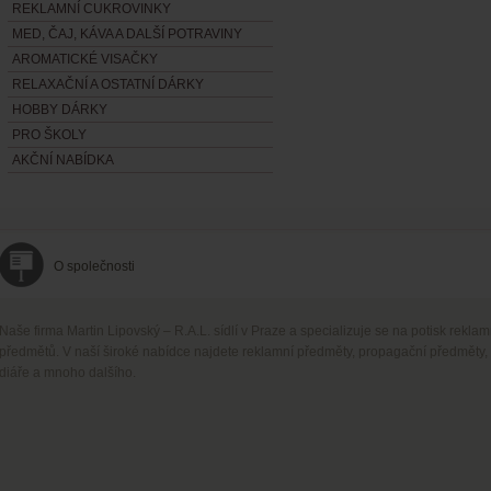
REKLAMNÍ CUKROVINKY
MED, ČAJ, KÁVA A DALŠÍ POTRAVINY
AROMATICKÉ VISAČKY
RELAXAČNÍ A OSTATNÍ DÁRKY
HOBBY DÁRKY
PRO ŠKOLY
AKČNÍ NABÍDKA
O společnosti
Naše firma Martin Lipovský – R.A.L. sídlí v Praze a specializuje se na potisk rekla
předmětů. V naší široké nabídce najdete reklamní předměty, propagační předměty,
diáře a mnoho dalšího.