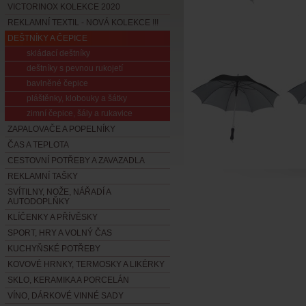
VICTORINOX KOLEKCE 2020
REKLAMNÍ TEXTIL - NOVÁ KOLEKCE !!!
DEŠTNÍKY A ČEPICE
skládací deštníky
deštníky s pevnou rukojetí
bavlněné čepice
pláštěnky, klobouky a šátky
zimní čepice, šály a rukavice
ZAPALOVAČE A POPELNÍKY
ČAS A TEPLOTA
CESTOVNÍ POTŘEBY A ZAVAZADLA
REKLAMNÍ TAŠKY
SVÍTILNY, NOŽE, NÁŘADÍ A
AUTODOPLŇKY
KLÍČENKY A PŘÍVĚSKY
SPORT, HRY A VOLNÝ ČAS
KUCHYŇSKÉ POTŘEBY
KOVOVÉ HRNKY, TERMOSKY A LIKÉRKY
SKLO, KERAMIKA A PORCELÁN
VÍNO, DÁRKOVÉ VINNÉ SADY