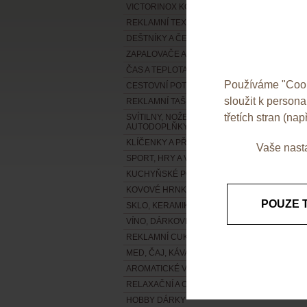
VICTORINOX KOLEKCE 2020
REKLAMNÍ TEXTIL - NOVÁ KOLEKCE !!!
DEŠTNÍKY A ČEPICE
ZAPALOVAČE A POPELNÍKY
ČAS A TEPLOTA
Používáme "Cooki
CESTOVNÍ POTŘEBY A ZAVAZADLA
sloužit k person
REKLAMNÍ TAŠKY
třetích stran (např
SVÍTILNY, NOŽE, NÁŘADÍ A
AUTODOPLŇKY
KLÍČENKY A PŘÍVĚSKY
Vaše nasta
SPORT, HRY A VOLNÝ ČAS
KUCHYŇSKÉ POTŘEBY
KOVOVÉ HRNKY, TERMOSKY A LIKÉRKY
POUZE 
SKLO, KERAMIKA A PORCELÁN
VÍNO, DÁRKOVÉ VINNÉ SADY
REKLAMNÍ CUKROVINKY
MED, ČAJ, KÁVA A DALŠÍ POTRAVINY
AROMATICKÉ VISAČKY
RELAXAČNÍ A OSTATNÍ DÁRKY
HOBBY DÁRKY