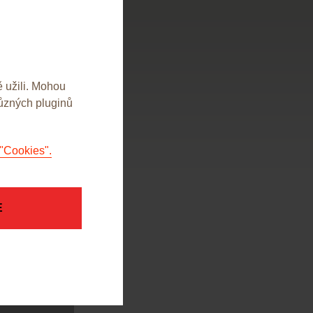
 užili. Mohou
různých pluginů
"Cookies".
E