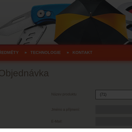
ŘEDMĚTY
TECHNOLOGIE
KONTAKT
Objednávka
Název produktu
Jméno a příjmení:
E-Mail: