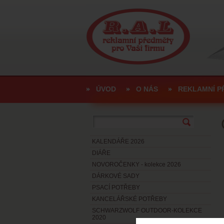
ÚVOD
O NÁS
REKLAMNÍ P
KALENDÁŘE 2026
DIÁŘE
NOVOROČENKY - kolekce 2026
DÁRKOVÉ SADY
PSACÍ POTŘEBY
KANCELÁŘSKÉ POTŘEBY
SCHWARZWOLF OUTDOOR-KOLEKCE
2020