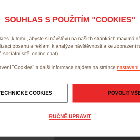
Telefon:
Název firmy
SOUHLAS S POUŽITÍM "COOKIES"
Adresa
es" k tomu, abyste si návštěvu na našich stránkách maximálně
IČO
alizaci obsahu a reklam, k analýze návštěvnosti a ke zobrazení 
DIČ
. socialní sítě, online chat).
Dotaz:
vení "Cookies" a další informace najdete na stránce
nastavení 
TECHNICKÉ COOKIES
POVOLIT VŠ
RUČNĚ UPRAVIT